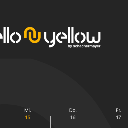
Mi.
Do.
Fr.
15
16
17