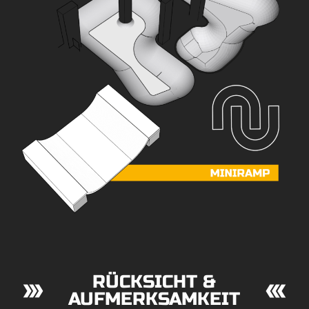
RÜCKSICHT &
AUFMERK­SAM­KEIT