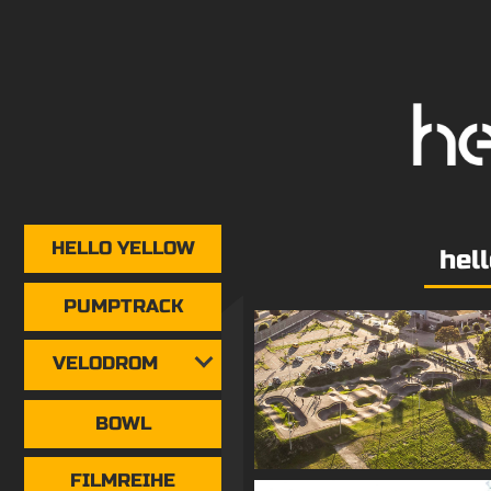
HELLO YELLOW
hel
PUMPTRACK
VELODROM
BOWL
FILMREIHE